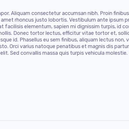
M
u
mpor. Aliquam consectetur accumsan nibh. Proin finibus
g
 amet rhoncus justo lobortis. Vestibulum ante ipsum pri
s
at facilisis elementum, sapien mi dignissim turpis, i
q
mollis. Donec tortor lectus, efficitur vitae tortor et, s
u
sque id. Phasellus eu sem finibus, aliquam lectus non, v
usto. Orci varius natoque penatibus et magnis dis partu
a
lit. Sed convallis massa quis turpis vehicula molestie.
n
t
i
t
y