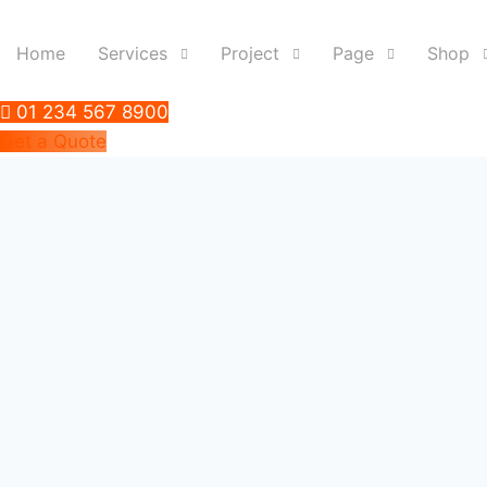
Skip
to
Home
Services
Project
Page
Shop
content
01 234 567 8900
Get a Quote