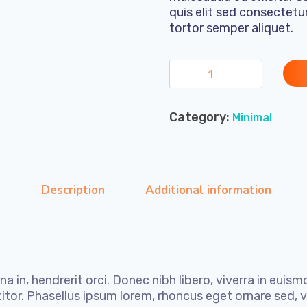
quis elit sed consectetur
tortor semper aliquet.
M
i
n
Category:
Minimal
i
m
a
l
Description
Additional information
C
o
f
f
e
a in, hendrerit orci. Donec nibh libero, viverra in euism
e
rttitor. Phasellus ipsum lorem, rhoncus eget ornare sed