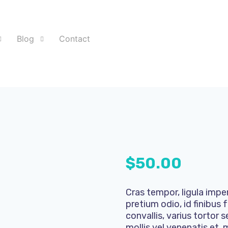
Blog
Contact
$
50.00
Cras tempor, ligula impe
pretium odio, id finibus f
convallis, varius tortor 
mollis vel venenatis et,