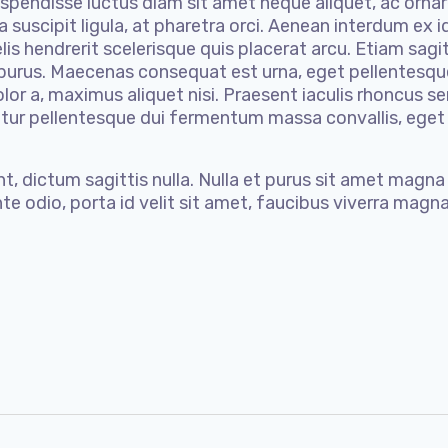
 Suspendisse luctus diam sit amet neque aliquet, ac orna
 a suscipit ligula, at pharetra orci. Aenean interdum ex
 hendrerit scelerisque quis placerat arcu. Etiam sagittis
purus. Maecenas consequat est urna, eget pellentesque
dolor a, maximus aliquet nisi. Praesent iaculis rhoncu
abitur pellentesque dui fermentum massa convallis, ege
nt, dictum sagittis nulla. Nulla et purus sit amet magna
te odio, porta id velit sit amet, faucibus viverra magna