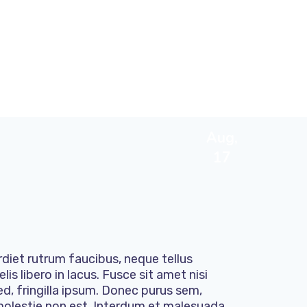
Aug,
17
rdiet rutrum faucibus, neque tellus
elis libero in lacus. Fusce sit amet nisi
sed, fringilla ipsum. Donec purus sem,
 molestie non est. Interdum et malesuada