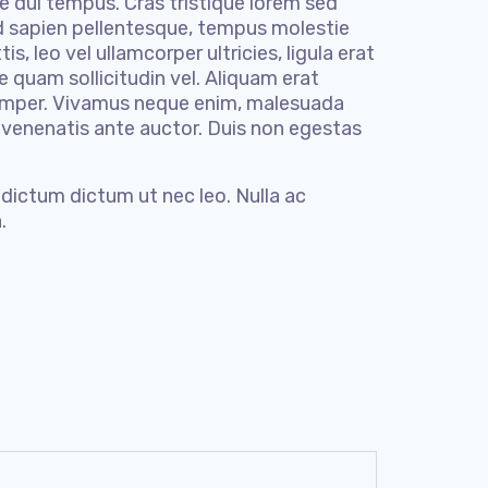
re dui tempus. Cras tristique lorem sed
 id sapien pellentesque, tempus molestie
, leo vel ullamcorper ultricies, ligula erat
 quam sollicitudin vel. Aliquam erat
s semper. Vivamus neque enim, malesuada
t venenatis ante auctor. Duis non egestas
 dictum dictum ut nec leo. Nulla ac
.