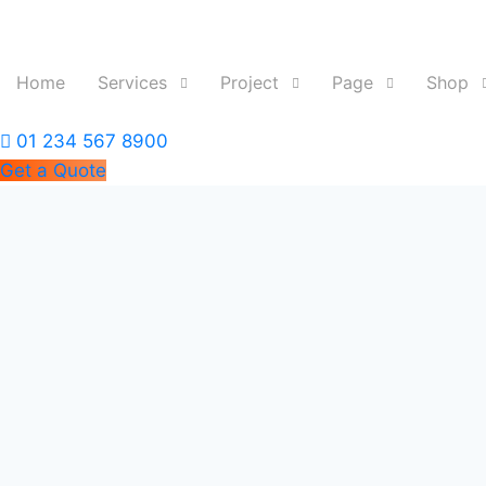
Skip
to
content
Home
Services
Project
Page
Shop
01 234 567 8900
Get a Quote