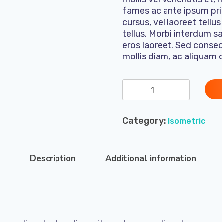
fames ac ante ipsum prim
cursus, vel laoreet tellu
tellus. Morbi interdum s
eros laoreet. Sed consect
mollis diam, ac aliquam d
Black
T-
Shirt
Category:
Isometric
Model
quantity
Description
Additional information